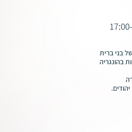
ל בני ברית
ה
הודים.