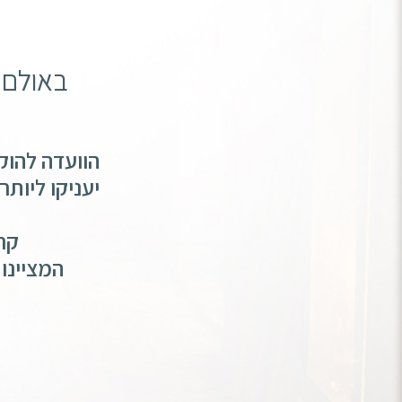
באולם ה
הוועדה להוק
יעניקו ליותר מ-200 מחברי המחתרת של תנועות הנוער הצי
קר
המציינו